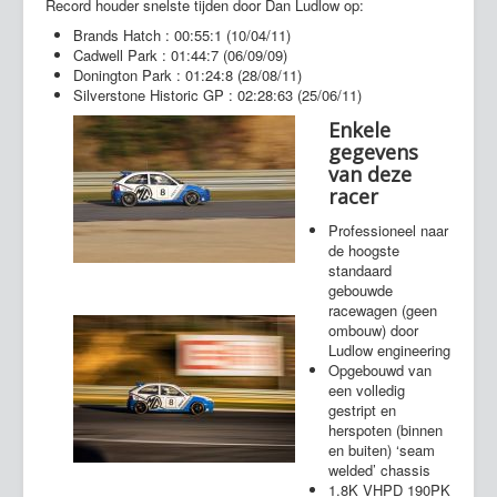
Record houder snelste tijden door Dan Ludlow op:
Brands Hatch : 00:55:1 (10/04/11)
Cadwell Park : 01:44:7 (06/09/09)
Donington Park : 01:24:8 (28/08/11)
Silverstone Historic GP : 02:28:63 (25/06/11)
Enkele
gegevens
van deze
racer
Professioneel naar
de hoogste
standaard
gebouwde
racewagen (geen
ombouw) door
Ludlow engineering
Opgebouwd van
een volledig
gestript en
herspoten (binnen
en buiten) ‘seam
welded’ chassis
1.8K VHPD 190PK