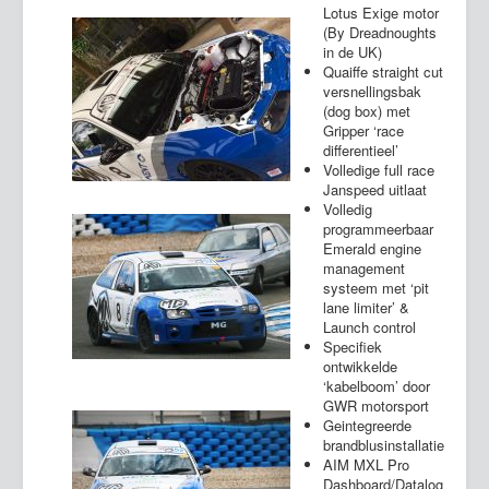
Lotus Exige motor
(By Dreadnoughts
in de UK)
Quaiffe straight cut
versnellingsbak
(dog box) met
Gripper ‘race
differentieel’
Volledige full race
Janspeed uitlaat
Volledig
programmeerbaar
Emerald engine
management
systeem met ‘pit
lane limiter’ &
Launch control
Specifiek
ontwikkelde
‘kabelboom’ door
GWR motorsport
Geintegreerde
brandblusinstallatie
AIM MXL Pro
Dashboard/Datalog