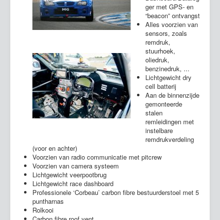
ger met GPS- en
“beacon” ontvangst
Alles voorzien van
sensors, zoals
remdruk,
stuurhoek,
oliedruk,
benzinedruk, ...
Lichtgewicht dry
cell batterij
Aan de binnenzijde
gemonteerde
stalen
remleidingen met
instelbare
remdrukverdeling
(voor en achter)
Voorzien van radio communicatie met pitcrew
Voorzien van camera systeem
Lichtgewicht veerpootbrug
Lichtgewicht race dashboard
Professionele ‘Corbeau’ carbon fibre bestuurderstoel met 5
puntharnas
Rolkooi
Carbon fibre roof vent