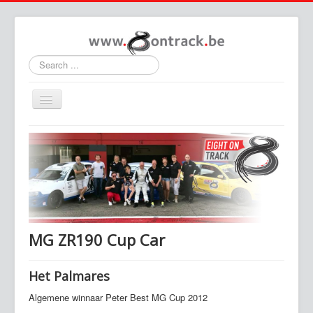
Search
...
Toggle
Navigation
Home
Team
Agenda 2021
Contact
mgf.be
MG ZR190 Cup Car
CET
Het Palmares
Algemene winnaar Peter Best MG Cup 2012